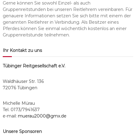
Gerne können Sie sowohl Einzel- als auch
s
Gruppenreitstunden bei unseren Reitlehrern vereinbaren. Für
c
genauere Informationen setzen Sie sich bitte mit einem der
h
genannten Reitlehrer in Verbindung. Als Besitzer eines
a
Pferdes können Sie einmal wöchentlich kostenlos an einer
f
Gruppenreitstunde teilnehmen.
t
Ihr Kontakt zu uns
Tübinger Reitgesellschaft e.V.
Waldhäuser Str. 136
72076 Tübingen
Michelle Mürau
Tel. 0173/7941637
e-mail:
muerau2000@gmx.de
Unsere Sponsoren