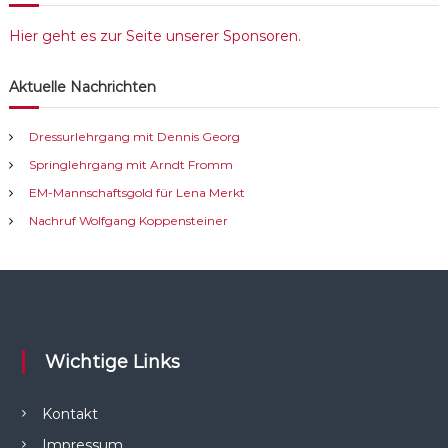
Hier geht es zur Seite unserer Sponsoren.
Aktuelle Nachrichten
Dressurlehrgang mit Dennis Georg
Springlehrgang mit Arndt Fromm
EM-Mannschaftsgold für Lena Merkt
Nachruf Wolfgang Koppensteiner
Wichtige Links
Kontakt
Impressum