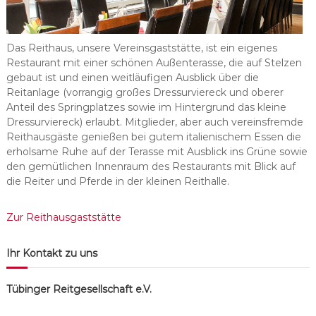
s
c
h
Das Reithaus, unsere Vereinsgaststätte, ist ein eigenes
a
Restaurant mit einer schönen Außenterasse, die auf Stelzen
gebaut ist und einen weitläufigen Ausblick über die
f
Reitanlage (vorrangig großes Dressurviereck und oberer
t
Anteil des Springplatzes sowie im Hintergrund das kleine
Dressurviereck) erlaubt. Mitglieder, aber auch vereinsfremde
Reithausgäste genießen bei gutem italienischem Essen die
erholsame Ruhe auf der Terasse mit Ausblick ins Grüne sowie
den gemütlichen Innenraum des Restaurants mit Blick auf
die Reiter und Pferde in der kleinen Reithalle.
Zur Reithausgaststätte
Ihr Kontakt zu uns
Tübinger Reitgesellschaft e.V.